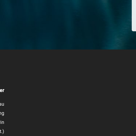
er
au
ng
in
t.)