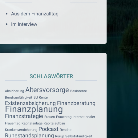
Aus dem Finanzalltag
Im Interview
SCHLAGWÖRTER
Altersvorsorge
Absicherung
Basisrente
Berufsunfähigkeit
BU Rente
Existenzabsicherung
Finanzberatung
Finanzplanung
Finanzstrategie
Frauen
Frauentag
Internationaler
Frauentag
Kapitalanlage
Kapitalaufbau
Podcast
Krankenversicherung
Rendite
Ruhestandsplanung
Rürup
Selbstständigkeit