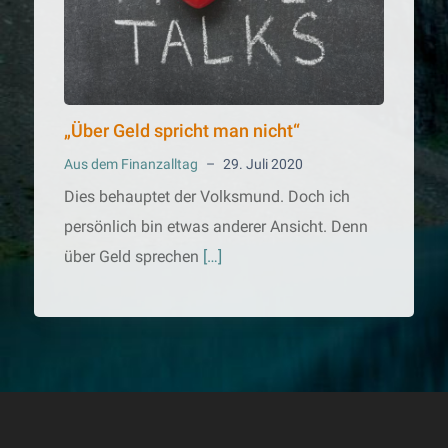
„Über Geld spricht man nicht“
Aus dem Finanzalltag
–
29. Juli 2020
Dies behauptet der Volksmund. Doch ich
persönlich bin etwas anderer Ansicht. Denn
über Geld sprechen
[…]