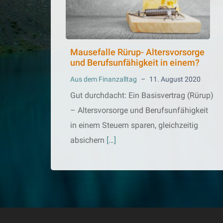
Mausefalle Rürup- Altersvorsorge
und Berufsunfähigkeit in einem?
Aus dem Finanzalltag
–
11. August 2020
Gut durchdacht: Ein Basisvertrag (Rürup)
– Altersvorsorge und Berufsunfähigkeit
in einem Steuern sparen, gleichzeitig
absichern
[…]