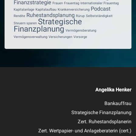
Finanzstrategie
Frauen
Frauentag
Internationaler Frauentag
Podcast
Kapitalanlage
Kapitalaufbau
Krankenversicherung
Ruhestandsplanung
Rendite
Rürup
Selbstständigkeit
Strategische
Steuern sparen
Finanzplanung
Vermögensberatung
Vermögensverwaltung
Versicherungen
Vorsorge
Angelika Henker
Bankauffrau
Strategische Finanzplanung
Zert. Ruhestandsplanerin
Zert. Wertpapier- und Anlageberaterin (cert.)