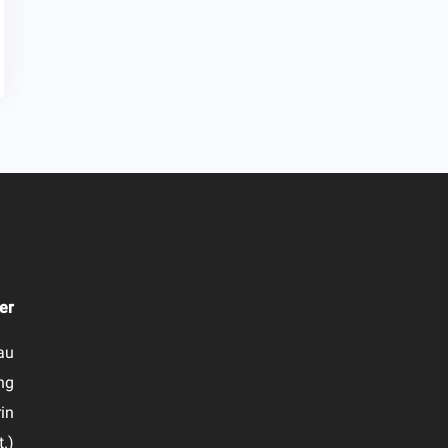
er
au
ng
in
t.)