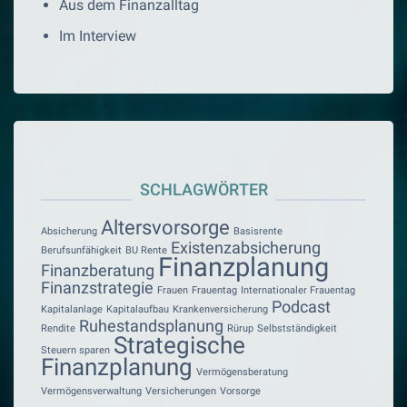
Aus dem Finanzalltag
Im Interview
SCHLAGWÖRTER
Altersvorsorge
Absicherung
Basisrente
Existenzabsicherung
Berufsunfähigkeit
BU Rente
Finanzplanung
Finanzberatung
Finanzstrategie
Frauen
Frauentag
Internationaler Frauentag
Podcast
Kapitalanlage
Kapitalaufbau
Krankenversicherung
Ruhestandsplanung
Rendite
Rürup
Selbstständigkeit
Strategische
Steuern sparen
Finanzplanung
Vermögensberatung
Vermögensverwaltung
Versicherungen
Vorsorge