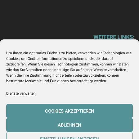
WEITERE LINKS:
Henker Trebschick – Finanzberatung mit Respekt
Um Ihnen ein optimales Erlebnis zu bieten, verwenden wir Technologien wie
www.henker-trebschick.com
Cookies, um Geräteinformationen zu speichern und/oder darauf
zuzugreifen. Wenn Sie diesen Technologien zustimmen, können wir Daten
HH Immobilien Köln – Wir l(i)eben Immobilien!
wie das Surfverhalten oder eindeutige IDs auf dieser Website verarbeiten.
www.hh-immobilien-koeln.de
Wenn Sie Ihre Zustimmung nicht erteilen oder zurückziehen, können
bestimmte Merkmale und Funktionen beeinträchtigt werden.
Dienste verwalten
COOKIES AKZEPTIEREN
Cookie-Richtlinie (EU)
Datenschutzerklärung
ABLEHNEN
Impressum
Nachhaltigkeit im Versicherungs- und
EINSTELLUNGEN ANZEIGEN