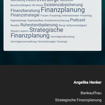
Absicherung
Basisrente
Existenzabsicherung
Berufsunfähigkeit
BU Rente
Finanzplanung
Finanzberatung
Finanzstrategie
Frauen
Frauentag
Internationaler Frauentag
Podcast
Kapitalanlage
Kapitalaufbau
Krankenversicherung
Ruhestandsplanung
Rendite
Rürup
Selbstständigkeit
Strategische
Steuern sparen
Finanzplanung
Vermögensberatung
Vermögensverwaltung
Versicherungen
Vorsorge
Angelika Henker
Bankauffrau
Strategische Finanzplanung