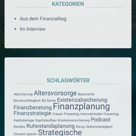
KATEGORIEN
Aus dem Finanzalltag
Im Interview
SCHLAGWÖRTER
Altersvorsorge
Absicherung
Basisrente
Existenzabsicherung
Berufsunfähigkeit
BU Rente
Finanzplanung
Finanzberatung
Finanzstrategie
Frauen
Frauentag
Internationaler Frauentag
Podcast
Kapitalanlage
Kapitalaufbau
Krankenversicherung
Ruhestandsplanung
Rendite
Rürup
Selbstständigkeit
Strategische
Steuern sparen