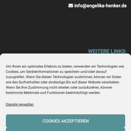
info@angelika-henker.de
WEITERE LINKS:
Henker Trebschick – Finanzberatung mit Respekt
Um Ihnen ein optimales Erlebnis zu bieten, verwenden wir Technologien wie
www.henker-trebschick.com
Cookies, um Geräteinformationen zu speichern und/oder darauf
zuzugreifen. Wenn Sie diesen Technologien zustimmen, können wir Daten
HH Immobilien Köln – Wir l(i)eben Immobilien!
wie das Surfverhalten oder eindeutige IDs auf dieser Website verarbeiten.
www.hh-immobilien-koeln.de
Wenn Sie Ihre Zustimmung nicht erteilen oder zurückziehen, können
bestimmte Merkmale und Funktionen beeinträchtigt werden.
Dienste verwalten
COOKIES AKZEPTIEREN
Cookie-Richtlinie (EU)
Datenschutzerklärung